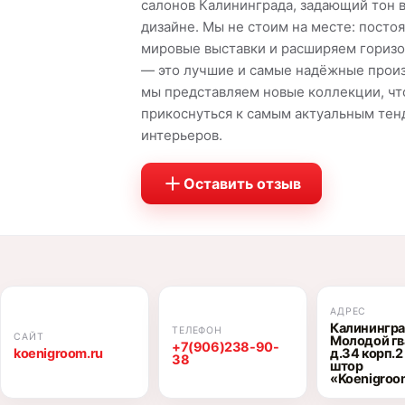
салонов Калининграда, задающий тон 
дизайне. Мы не стоим на месте: пост
мировые выставки и расширяем горизо
— это лучшие и самые надёжные произ
мы представляем новые коллекции, ч
прикоснуться к самым актуальным тен
интерьеров.
Оставить отзыв
АДРЕС
Калининград
ТЕЛЕФОН
САЙТ
Молодой г
+7(906)238-90-
koenigroom.ru
д.34 корп.2
38
штор
«Koenigroo