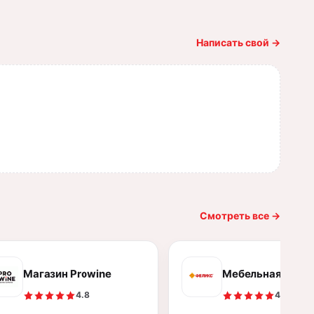
Написать свой
→
Смотреть все
→
Магазин Prowine
Мебельная комп
4.8
4.9