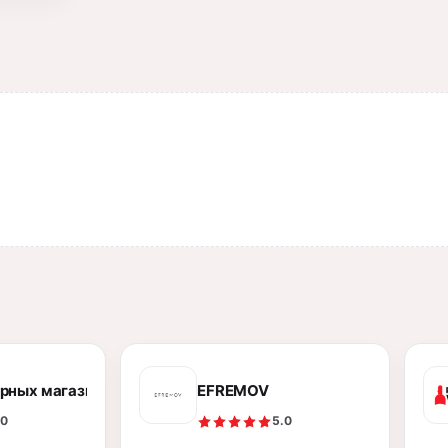
рных магазинов «585*Золотой»
EFREMOV
.0
5.0