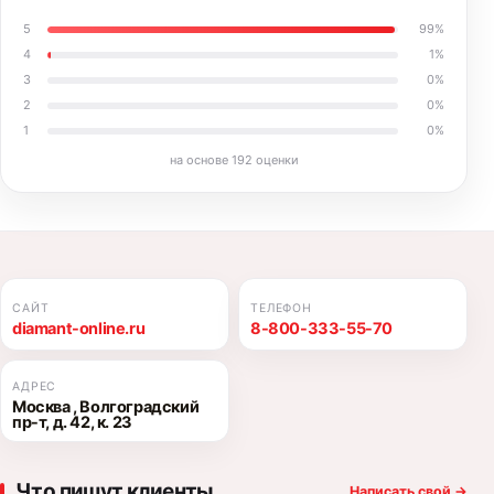
5
99
%
4
1
%
3
0
%
2
0
%
1
0
%
на основе
192
оценки
САЙТ
ТЕЛЕФОН
diamant-online.ru
8-800-333-55-70
АДРЕС
Москва , Волгоградский
пр-т, д. 42, к. 23
Что пишут клиенты
Написать свой
→