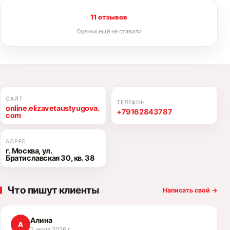
11 отзывов
Оценки ещё не ставили
САЙТ
ТЕЛЕФОН
online.elizavetaustyugova.
+79162843787
com
АДРЕС
г. Москва, ул.
Братиславская 30, кв. 38
Что пишут клиенты
Написать свой
→
Алина
А
2 июля 2026 г.