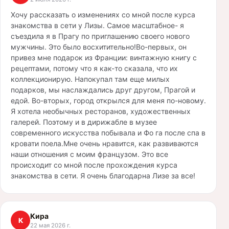
Хочу рассказать о изменениях со мной после курса
знакомства в сети у Лизы. Самое масштабное- я
съездила я в Прагу по приглашению своего нового
мужчины. Это было восхитительно!Во-первых, он
привез мне подарок из Франции: винтажную книгу с
рецептами, потому что я как-то сказала, что их
коллекционирую. Напокупал там еще милых
подарков, мы наслаждались друг другом, Прагой и
едой. Во-вторых, город открылся для меня по-новому.
Я хотела необычных ресторанов, художественных
галерей. Поэтому и в дирижабле в музее
современного искусства побывала и Фо га после спа в
кровати поела.Мне очень нравится, как развиваются
наши отношения с моим французом. Это все
происходит со мной после прохождения курса
знакомства в сети. Я очень благодарна Лизе за все!
Кира
К
22 мая 2026 г.