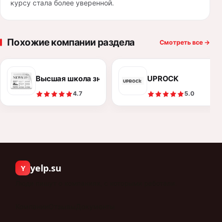
курсу стала более уверенной.
Похожие компании раздела
Смотреть все
→
Высшая школа знакомств
UPROCK
4.7
5.0
yelp.su
Y
Люди пишут о компаниях, с которыми работали.
Компании
Отзывы
Документы