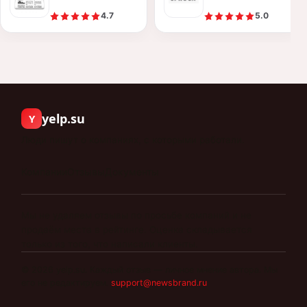
4.7
5.0
yelp.su
Y
Люди пишут о компаниях, с которыми работали.
Компании
Отзывы
Документы
Мы не удаляем отзывы по просьбе компаний и не
продаём места в рейтинге. Оценка складывается
только из того, что написали клиенты.
©
2026
yelp.su
.
Каждый отзыв — личное мнение автора. Мы
его не редактируем.
support@newsbrand.ru