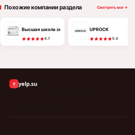
Похожие компании раздела
Смотреть все
→
Высшая школа знакомств
UPROCK
4.7
5.0
yelp.su
Y
Люди пишут о компаниях, с которыми работали.
Компании
Отзывы
Документы
Мы не удаляем отзывы по просьбе компаний и не
продаём места в рейтинге. Оценка складывается