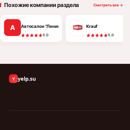
Похожие компании раздела
Смотреть все
→
Автосалон "Ленинград Авто"
Krauf
А
5.0
5.0
yelp.su
Y
Люди пишут о компаниях, с которыми работали.
Компании
Отзывы
Документы
Мы не удаляем отзывы по просьбе компаний и не
продаём места в рейтинге. Оценка складывается