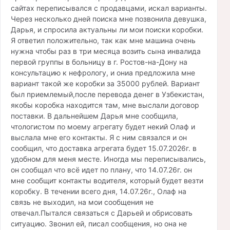
сайтах переписывался с продавцами, искал варианты.
Через несколько дней поиска мне позвонила девушка,
Дарья, и спросила актуальны ли мои поиски коробки.
Я ответил положительно, так как мне машина очень
нужна чтобы раз в три месяца возить сына инвалида
первой группы в больницу в г. Ростов-на-Дону на
консультацию к нефрологу, и ониа предложила мне
вариант такой же коробки за 35000 рублей. Вариант
был приемлемый,после перевода денег в Узбекистан,
якобы коробка находится там, мне выслали договор
поставки. В дальнейшем Дарья мне сообщила,
чтологистом по моему агрегату будет некий Олаф и
выслала мне его контакты. Я с ним связался и он
сообщил, что доставка агрегата будет 15.07.2026г. в
удобном для меня месте. Иногда мы переписывались,
он сообщал что всё идет по плану, что 14.07.26г. он
мне сообщит контакты водителя, который будет везти
коробку. В течении всего дня, 14.07.26г., Олаф на
связь не выходил, на мои сообщения не
отвечал.Пытался связаться с Дарьей и обрисовать
ситуацию. Звонил ей, писал сообщения, но она не