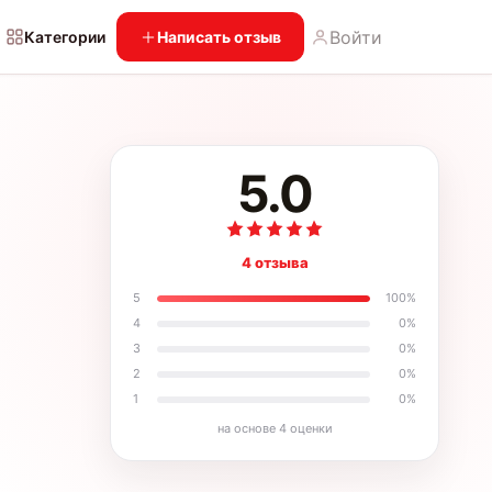
Войти
Категории
Написать отзыв
5.0
4 отзыва
5
100
%
4
0
%
3
0
%
2
0
%
1
0
%
на основе
4
оценки