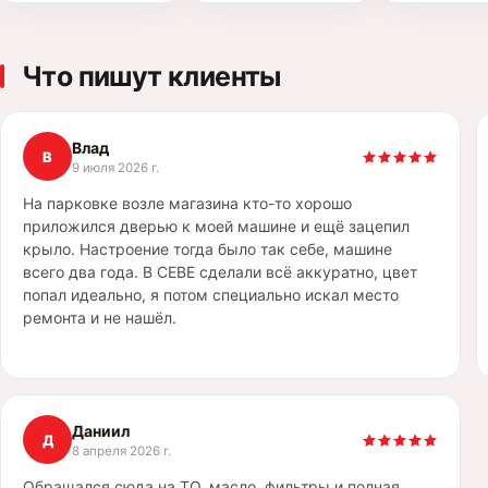
Что пишут клиенты
Влад
В
9 июля 2026 г.
На парковке возле магазина кто-то хорошо
приложился дверью к моей машине и ещё зацепил
крыло. Настроение тогда было так себе, машине
всего два года. В CEBE сделали всё аккуратно, цвет
попал идеально, я потом специально искал место
ремонта и не нашёл.
Даниил
Д
8 апреля 2026 г.
Обращался сюда на ТО, масло, фильтры и полная