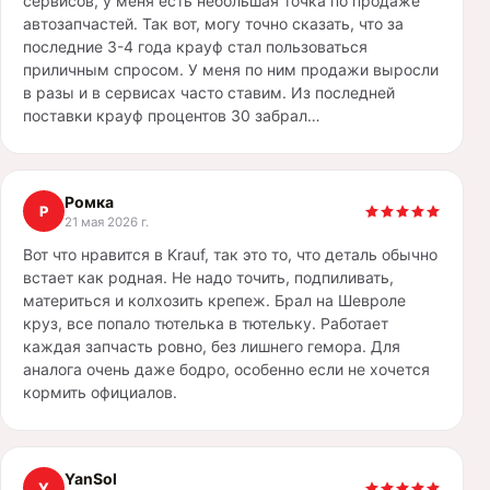
сервисов, у меня есть небольшая точка по продаже
автозапчастей. Так вот, могу точно сказать, что за
последние 3-4 года крауф стал пользоваться
приличным спросом. У меня по ним продажи выросли
в разы и в сервисах часто ставим. Из последней
поставки крауф процентов 30 забрал…
Ромка
Р
21 мая 2026 г.
Вот что нравится в Krauf, так это то, что деталь обычно
встает как родная. Не надо точить, подпиливать,
материться и колхозить крепеж. Брал на Шевроле
круз, все попало тютелька в тютельку. Работает
каждая запчасть ровно, без лишнего гемора. Для
аналога очень даже бодро, особенно если не хочется
кормить официалов.
YanSol
Y