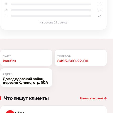
3
0
%
2
0
%
1
0
%
на основе
21
оценка
САЙТ
ТЕЛЕФОН
krauf.ru
8495-660-22-00
АДРЕС
Домодедовский район,
деревня Кучино, стр. 50А
Что пишут клиенты
Написать свой
→
Сёма