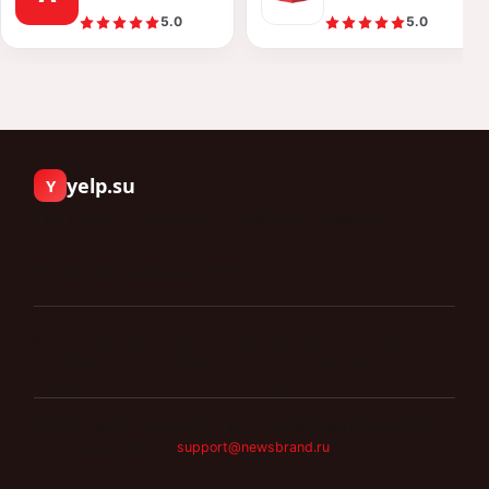
5.0
5.0
yelp.su
Y
Люди пишут о компаниях, с которыми работали.
Компании
Отзывы
Документы
Мы не удаляем отзывы по просьбе компаний и не
продаём места в рейтинге. Оценка складывается
только из того, что написали клиенты.
©
2026
yelp.su
.
Каждый отзыв — личное мнение автора. Мы
его не редактируем.
support@newsbrand.ru