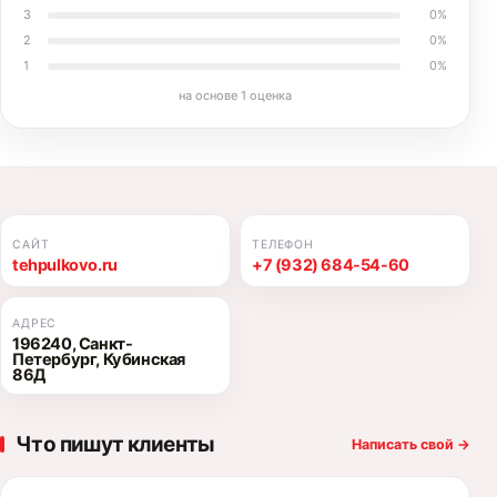
3
0
%
2
0
%
1
0
%
на основе
1
оценка
САЙТ
ТЕЛЕФОН
tehpulkovo.ru
+7 (932) 684-54-60
АДРЕС
196240, Санкт-
Петербург, Кубинская
86Д
Что пишут клиенты
Написать свой
→