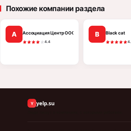
Похожие компании раздела
Ассоциация Центр ООО
Black cat
А
B
4.4
4
yelp.su
Y
Люди пишут о компаниях, с которыми работали.
Мы не удаляем отзывы по просьбе компаний и не п