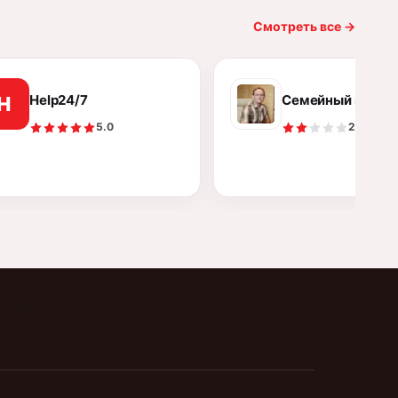
Смотреть все
→
Help24/7
Семейный психол
H
5.0
2.0
Отзывы
Документы