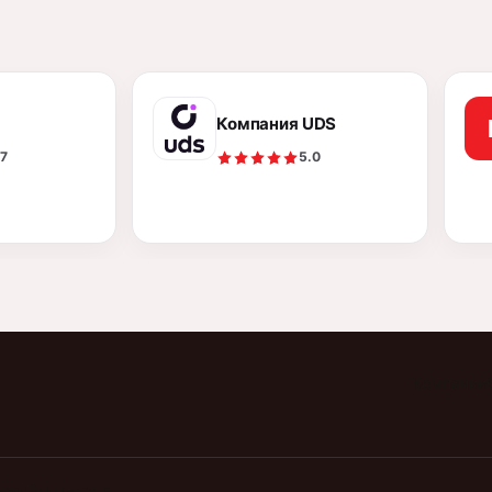
Компания UDS
.7
5.0
Компании
родаём места в