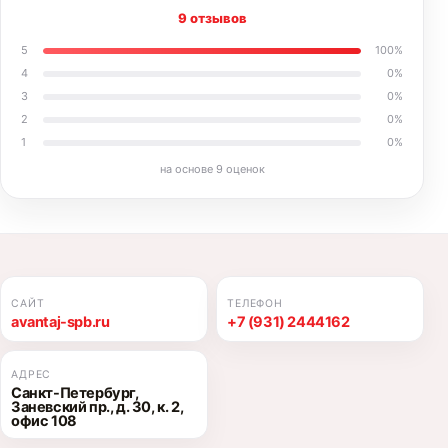
9 отзывов
5
100
%
4
0
%
3
0
%
2
0
%
1
0
%
на основе
9
оценок
САЙТ
ТЕЛЕФОН
avantaj-spb.ru
+7 (931) 2444162
АДРЕС
Санкт-Петербург,
Заневский пр., д. 30, к. 2,
офис 108