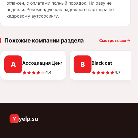
отлажен, с оплатами полный порядок. Ни разу не
подвели. Рекомендую как надёжного партнёра по
кадровому аутсорсингу.
Похожие компании раздела
Смотреть все
→
Ассоциация Центр ООО
Black cat
А
B
4.4
4.7
yelp.su
Y
Люди пишут о компаниях, с которыми работали.