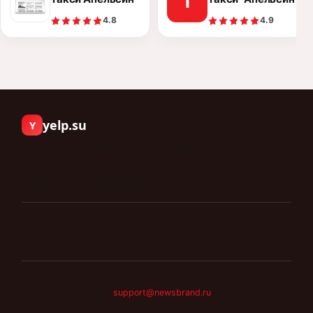
Т
4.8
4.9
yelp.su
Y
Люди пишут о компаниях, с которыми работали.
Компании
Отзывы
Документы
Мы не удаляем отзывы по просьбе компаний и не
продаём места в рейтинге. Оценка складывается
только из того, что написали клиенты.
©
2026
yelp.su
.
Каждый отзыв — личное мнение автора. Мы
его не редактируем.
support@newsbrand.ru