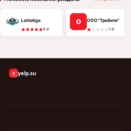
LottoAge
ООО "Требити"
О
5.0
1.0
yelp.su
Y
Люди пишут о компаниях, с которыми работали.
Компании
Отзывы
Документы
Мы не удаляем отзывы по просьбе компаний и не
продаём места в рейтинге. Оценка складывается
только из того, что написали клиенты.