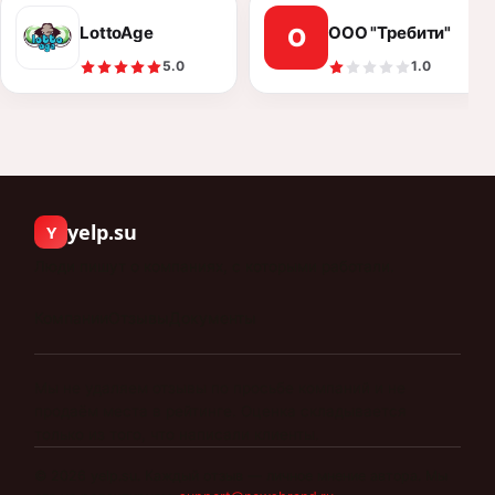
LottoAge
ООО "Требити"
О
5.0
1.0
yelp.su
Y
Люди пишут о компаниях, с которыми работали.
Компании
Отзывы
Документы
Мы не удаляем отзывы по просьбе компаний и не
продаём места в рейтинге. Оценка складывается
только из того, что написали клиенты.
©
2026
yelp.su
.
Каждый отзыв — личное мнение автора. Мы