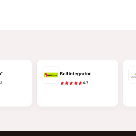
"
Bell Integrator
.2
4.7