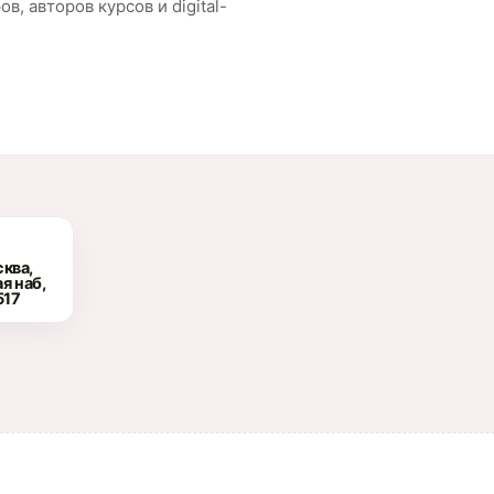
в, авторов курсов и digital-
ква,
я наб,
517