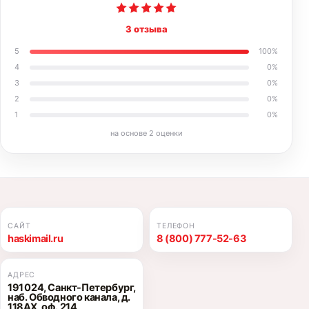
3 отзыва
5
100
%
4
0
%
3
0
%
2
0
%
1
0
%
на основе
2
оценки
САЙТ
ТЕЛЕФОН
haskimail.ru
8 (800) 777-52-63
АДРЕС
191 024, Санкт-Петербург,
наб. Обводного канала, д.
118АХ, оф. 214