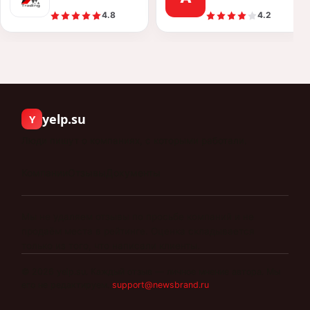
4.8
4.2
yelp.su
Y
Люди пишут о компаниях, с которыми работали.
Компании
Отзывы
Документы
Мы не удаляем отзывы по просьбе компаний и не
продаём места в рейтинге. Оценка складывается
только из того, что написали клиенты.
©
2026
yelp.su
.
Каждый отзыв — личное мнение автора. Мы
его не редактируем.
support@newsbrand.ru