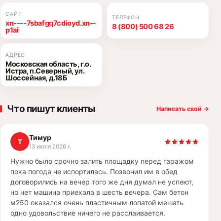
САЙТ
ТЕЛЕФОН
xn----7sbafgq7cdioyd.xn--
8 (800) 500 68 26
p1ai
АДРЕС
Московская область, г.о.
Истра, п.Северный, ул.
Шоссейная, д.18Б
Что пишут клиенты
Написать свой
→
Тимур
Т
13 июля 2026 г.
Нужно было срочно залить площадку перед гаражом
пока погода не испортилась. Позвонил им в обед
договорились на вечер того же дня думал не успеют,
но нет машина приехала в шесть вечера. Сам бетон
м250 оказался очень пластичным лопатой мешать
одно удовольствие ничего не расслаивается.