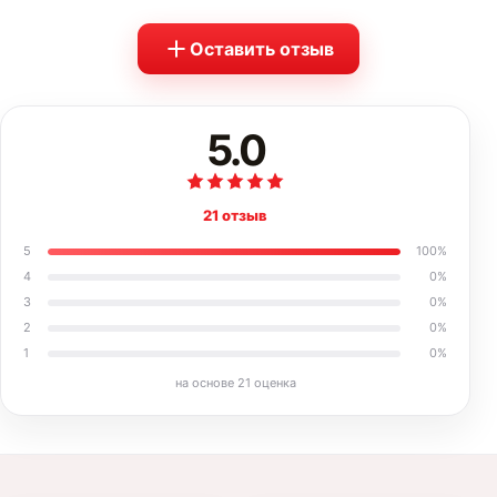
Оставить отзыв
5.0
21 отзыв
5
100
%
4
0
%
3
0
%
2
0
%
1
0
%
на основе
21
оценка