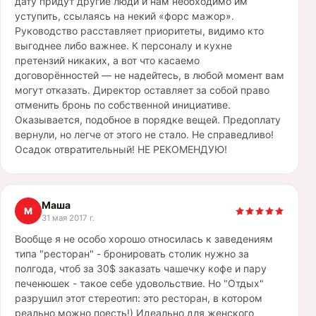
дату придут другие люди и нам необходимо им
уступить, ссылаясь на некий «форс мажор».
Руководство расставляет приоритеты, видимо кто
выгоднее либо важнее. К персоналу и кухне
претензий никаких, а вот что касаемо
договорённостей — не надейтесь, в любой момент вам
могут отказать. Директор оставляет за собой право
отменить бронь по собственной инициативе.
Оказывается, подобное в порядке вещей. Предоплату
вернули, но легче от этого не стало. Не справедливо!
Осадок отвратительный! НЕ РЕКОМЕНДУЮ!
Маша
М
31 мая 2017 г.
Вообще я не особо хорошо относилась к заведениям
типа "ресторан" - бронировать столик нужно за
полгода, чтоб за 30$ заказать чашечку кофе и пару
печенюшек - такое себе удовольствие. Но "Отдых"
разрушил этот стереотип: это ресторан, в котором
реально можно поесть!) Идеально для женского