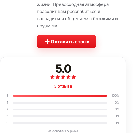
жизни. Превосходная атмосфера
позволит вам расслабиться и
насладиться общением с близкими и
друзьями.
Оставить отзыв
5.0
3 отзыва
5
100
%
4
0
%
3
0
%
2
0
%
1
0
%
на основе
1
оценка