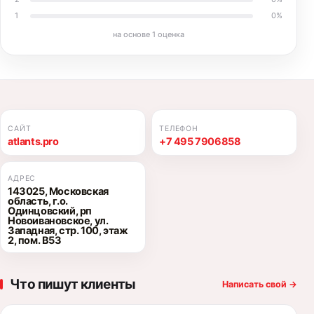
1
0
%
на основе
1
оценка
САЙТ
ТЕЛЕФОН
atlants.pro
+7 495 7906858
АДРЕС
143025, Московская
область, г.о.
Одинцовский, рп
Новоивановское, ул.
Западная, стр. 100, этаж
2, пом. В53
Что пишут клиенты
Написать свой
→