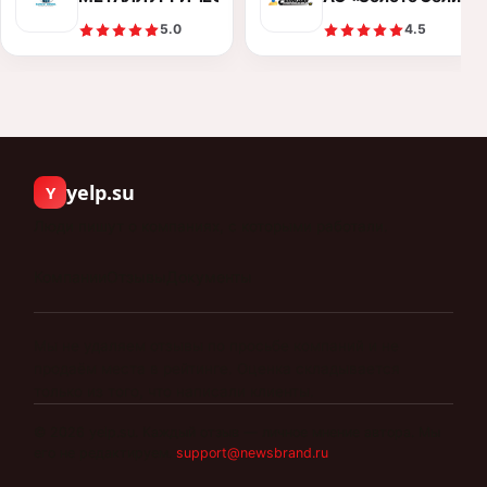
5.0
4.5
yelp.su
Y
Люди пишут о компаниях, с которыми работали.
Компании
Отзывы
Документы
Мы не удаляем отзывы по просьбе компаний и не
продаём места в рейтинге. Оценка складывается
только из того, что написали клиенты.
©
2026
yelp.su
.
Каждый отзыв — личное мнение автора. Мы
его не редактируем.
support@newsbrand.ru