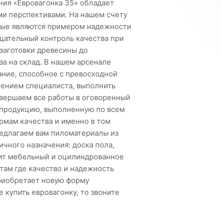
ния «Евровагонка 35» обладает
и перспективами. На нашем счету
рые являются примером надежности
щательный контроль качества при
 заготовки древесины до
за на склад. В нашем арсенале
ние, способное с превосходной
лением специалиста, выполнить
авершаем все работы в оговоренный
 продукцию, выполненную по всем
мам качества и именно в том
редлагаем вам пиломатериалы из
ичного назначения: доска пола,
щит мебельный и оцилиндрованное
там где качество и надежность
риобретает новую форму
 купить евровагонку, то звоните