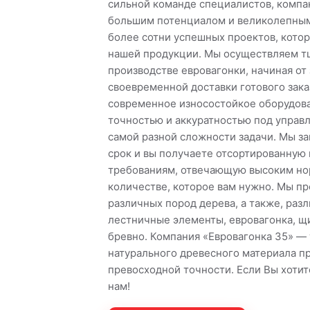
сильной команде специалистов, компа
большим потенциалом и великолепным
более сотни успешных проектов, кото
нашей продукции. Мы осуществляем т
производстве евровагонки, начиная от
своевременной доставки готового зака
современное износостойкое оборудова
точностью и аккуратностью под управ
самой разной сложности задачи. Мы з
срок и вы получаете отсортированную
требованиям, отвечающую высоким нор
количестве, которое вам нужно. Мы п
различных пород дерева, а также, разл
лестничные элементы, евровагонка, 
бревно. Компания «Евровагонка 35» — 
натурального древесного материала п
превосходной точности. Если Вы хотите
нам!