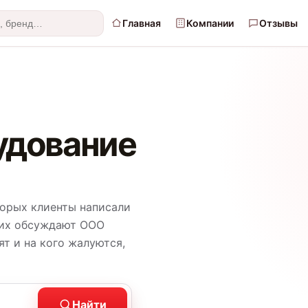
Главная
Компании
Отзывы
удование
торых клиенты написали
угих обсуждают ООО
т и на кого жалуются,
Найти