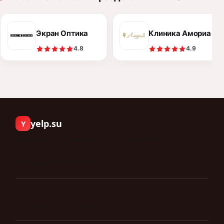
Экран Оптика
Клиника Амориа
4.8
4.9
yelp.su
Y
Люди пишут о компаниях, с которыми работали.
Компании
Отзывы
Документы
Мы не удаляем отзывы по просьбе компаний и не
продаём места в рейтинге. Оценка складывается
только из того, что написали клиенты.