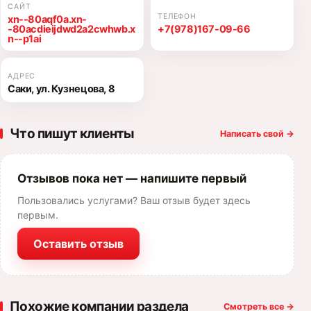
САЙТ
ТЕЛЕФОН
xn--80aqf0a.xn-
-80acdieijdwd2a2cwhwb.x
+7(978)167-09-66
n--p1ai
АДРЕС
Саки, ул. Кузнецова, 8
Что пишут клиенты
Написать свой
→
Отзывов пока нет — напишите первый
Пользовались услугами? Ваш отзыв будет здесь
первым.
Оставить отзыв
Похожие компании раздела
Смотреть все
→