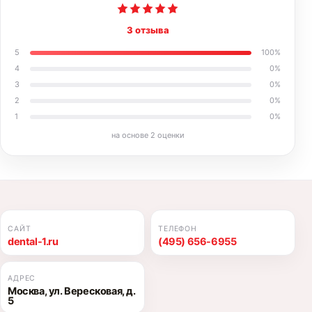
3 отзыва
5
100
%
4
0
%
3
0
%
2
0
%
1
0
%
на основе
2
оценки
САЙТ
ТЕЛЕФОН
dental-1.ru
(495) 656-6955
АДРЕС
Москва, ул. Вересковая, д.
5