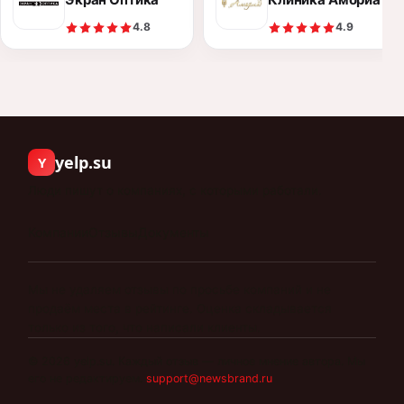
4.8
4.9
yelp.su
Y
Люди пишут о компаниях, с которыми работали.
Компании
Отзывы
Документы
Мы не удаляем отзывы по просьбе компаний и не
продаём места в рейтинге. Оценка складывается
только из того, что написали клиенты.
©
2026
yelp.su
.
Каждый отзыв — личное мнение автора. Мы
его не редактируем.
support@newsbrand.ru