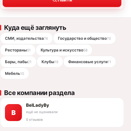
Куда ещё заглянуть
СМИ, издательства
Государство и общество
74
70
Рестораны
Культура и искусство
61
58
Бары, пабы
Клубы
Финансовые услуги
21
19
11
Мебель
10
Все компании раздела
BelLadyBy
B
ещё не оценивали
0 отзывов