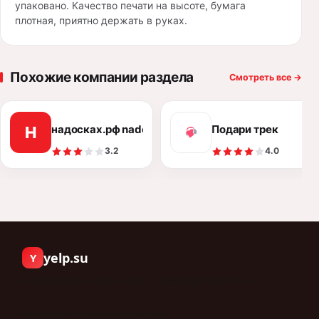
упаковано. Качество печати на высоте, бумага
плотная, приятно держать в руках.
Похожие компании раздела
Смотреть все
→
надосках.рф nadoskah.com
Подари трек
Н
3.2
4.0
yelp.su
Y
Люди пишут о компаниях, с которыми работали.
Компании
Отзывы
Документы