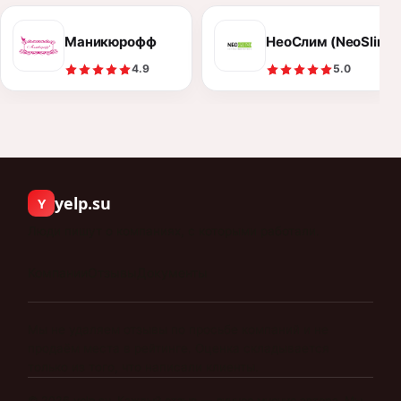
Маникюрофф
НеоСлим (NeoSlim)
4.9
5.0
yelp.su
Y
Люди пишут о компаниях, с которыми работали.
Компании
Отзывы
Документы
Мы не удаляем отзывы по просьбе компаний и не
продаём места в рейтинге. Оценка складывается
только из того, что написали клиенты.
©
2026
yelp.su
.
Каждый отзыв — личное мнение автора. Мы