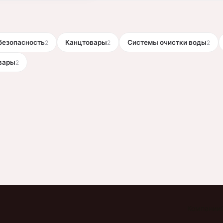
безопасность
Канцтовары
Системы очистки воды
2
2
2
вары
2
Компании