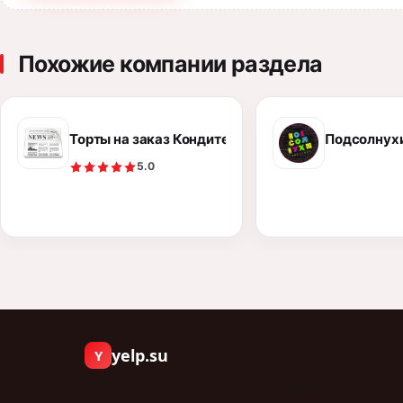
Похожие компании раздела
Торты на заказ Кондитерская *Parfe* Петропавл
Подсолнухи
5.0
yelp.su
Y
Люди пишут о компаниях, с которыми работали.