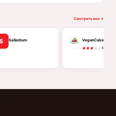
Смотреть все
→
Salladium
VeganCake
S
3.3
Отзывы
Документы