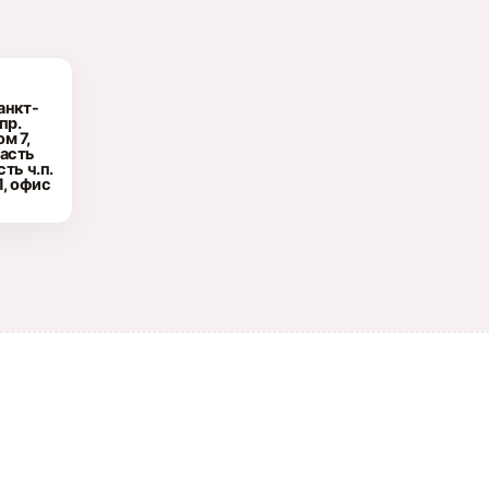
Санкт-
пр.
м 7,
часть
сть ч.п.
1, офис