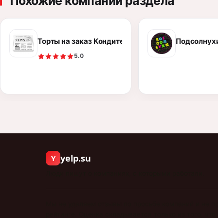
Похожие компании раздела
Торты на заказ Кондитерская *Parfe* Петропавл
Подсолнухи
5.0
yelp.su
Y
Люди пишут о компаниях, с которыми работали.
Мы не удаляем отзывы по просьбе компаний и не п
рейтинге. Оценка складывается только из того, что