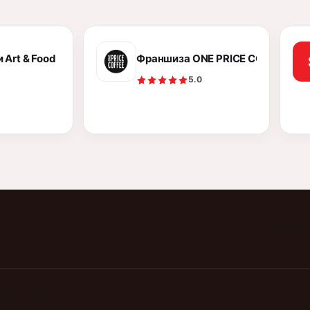
овск
 Art & Food
Франшиза ONE PRICE COFFEE
5.0
Компании
родаём места в
 написали клиенты.