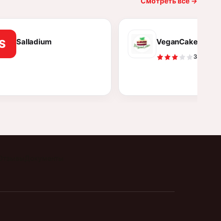
Смотреть все
→
Salladium
VeganCake
S
3.3
Отзывы
Документы