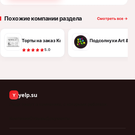
Похожие компании раздела
Смотреть все
→
Торты на заказ Кондитерская *Parfe* Петропавло
Подсолнухи Art & F
5.0
yelp.su
Y
Люди пишут о компаниях, с которыми работали.
Компании
Отзывы
Документы