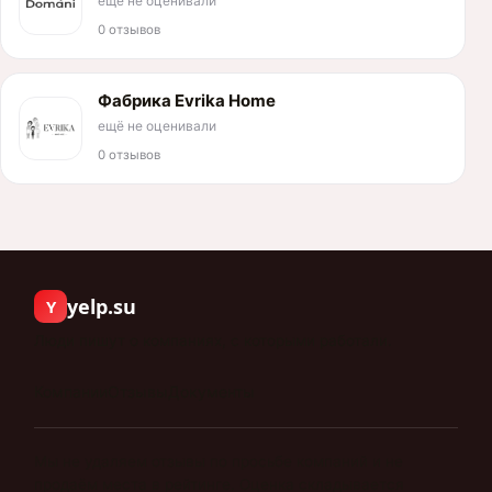
ещё не оценивали
0 отзывов
Фабрика Evrika Home
ещё не оценивали
0 отзывов
yelp.su
Y
Люди пишут о компаниях, с которыми работали.
Компании
Отзывы
Документы
Мы не удаляем отзывы по просьбе компаний и не
продаём места в рейтинге. Оценка складывается