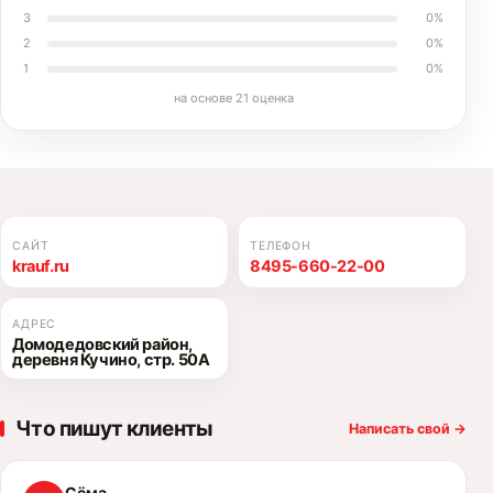
3
0
%
2
0
%
1
0
%
на основе
21
оценка
САЙТ
ТЕЛЕФОН
krauf.ru
8495-660-22-00
АДРЕС
Домодедовский район,
деревня Кучино, стр. 50А
Что пишут клиенты
Написать свой
→
Сёма