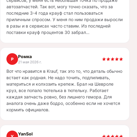
сервисов, у меня есть небольшая точка по продаже
автозапчастей. Так вот, могу точно сказать, что за
последние 3-4 года крауф стал пользоваться
приличным спросом. У меня по ним продажи выросли
в разы и в сервисах часто ставим. Из последней
поставки крауф процентов 30 забрал…
Ромка
Р
21 мая 2026 г.
Вот что нравится в Krauf, так это то, что деталь обычно
встает как родная. Не надо точить, подпиливать,
материться и колхозить крепеж. Брал на Шевроле
круз, все попало тютелька в тютельку. Работает
каждая запчасть ровно, без лишнего гемора. Для
аналога очень даже бодро, особенно если не хочется
кормить официалов.
YanSol
Y