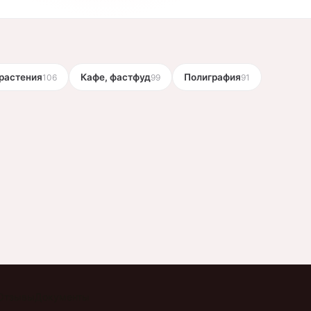
растения
Кафе, фастфуд
Полиграфия
106
99
91
Отзывы
Документы