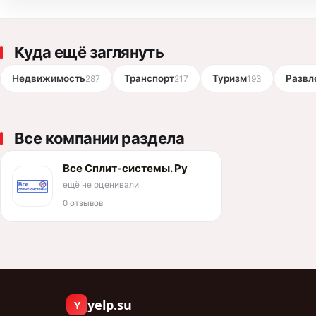
Куда ещё заглянуть
Недвижимость
Транспорт
Туризм
Развл
287
217
193
Все компании раздела
Все Сплит-системы. Ру
ещё не оценивали
0 отзывов
yelp.su
Y