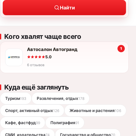
Найти
Кого хвалят чаще всего
1
Автосалон Автогранд
5.0
6 отзывов
Куда ещё заглянуть
Туризм
Развлечения, отдых
193
178
Спорт, активный отдых
Животные и растения
126
106
Кафе, фастфуд
Полиграфия
99
91
СМИ, издательства
Государство и общество
74
70